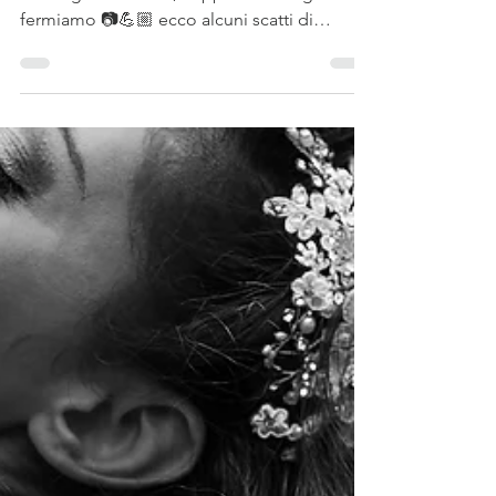
Angela ♥ Luca
ENGAGEMENT - 15 agosto 2018 L’amore per
la fotografia è tanta, neppure a ferragosto ci
fermiamo 📷💪🏼 ecco alcuni scatti di
questa...