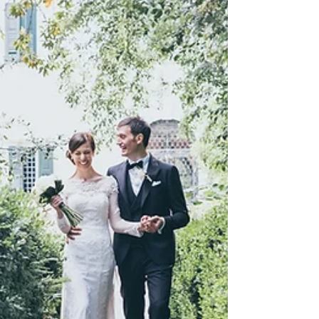
- Luana ♥ Andrea
In collaborazione con il mio caro amico
Gianfranco Bernardo , vi presento
un'anteprima della giornata speciale di
Luana e Andrea....