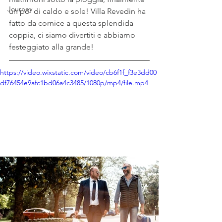
Journey
un po' di caldo e sole! Villa Revedin ha 
fatto da cornice a questa splendida 
coppia, ci siamo divertiti e abbiamo 
festeggiato alla grande!
https://video.wixstatic.com/video/cb6f1f_f3e3dd00
df76454e9afc1bd06a4c3485/1080p/mp4/file.mp4